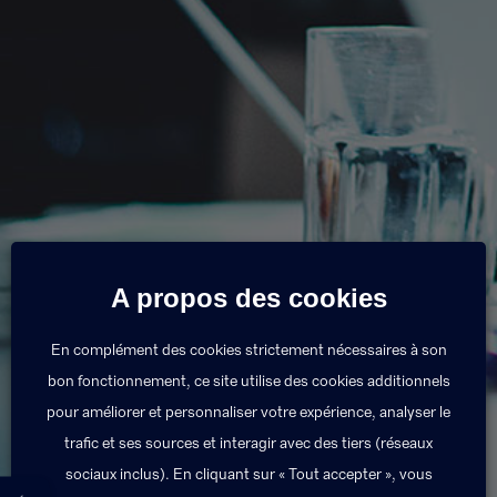
Nos expertises
A propos des cookies
En complément des cookies strictement nécessaires à son
Un panel d’expertises complet pour mieux
bon fonctionnement, ce site utilise des cookies additionnels
répondre à vos enjeux.
pour améliorer et personnaliser votre expérience, analyser le
trafic et ses sources et interagir avec des tiers (réseaux
Contactez-nous
sociaux inclus). En cliquant sur « Tout accepter », vous
←