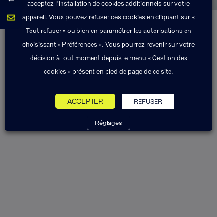
acceptez l’installation de cookies additionnels sur votre
appareil. Vous pouvez refuser ces cookies en cliquant sur «
Tout refuser » ou bien en paramétrer les autorisations en
choisissant « Préférences ». Vous pourrez revenir sur votre
décision à tout moment depuis le menu « Gestion des
cookies » présent en pied de page de ce site.
ACCEPTER
REFUSER
Réglages
En tant que Chef d’entreprise ou Dirigeant,
vous êtes exposé à différents risques. Des
assurances sont obligatoires, d’autres
facultatives, mais restent néanmoins
fortement recommandées.