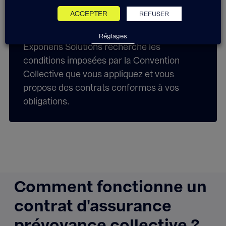
l’Employeur (DUE), acte juridique par lequel
ACCEPTER
REFUSER
vous mettez en place le régime de
prévoyance au profit de vos salariés.
Réglages
Exponens Solutions recherche les
conditions imposées par la Convention
Collective que vous appliquez et vous
propose des contrats conformes à vos
obligations.
Comment fonctionne un
contrat d'assurance
prévoyance collective ?