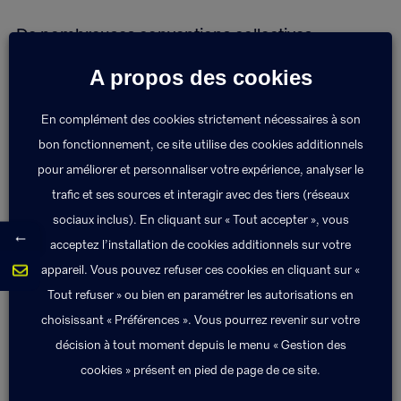
De nombreuses conventions collectives
imposent la mise en place de telles assurances,
A propos des cookies
avec des garanties minimales à respecter. Tous
les cadres doivent bénéficier de telles garanties
En complément des cookies strictement nécessaires à son
avec un financement minimum de 1,50% de la
bon fonctionnement, ce site utilise des cookies additionnels
tranche 1 du salaire financé par l’employeur,
pour améliorer et personnaliser votre expérience, analyser le
consacré prioritairement à la couverture du
trafic et ses sources et interagir avec des tiers (réseaux
sociaux inclus). En cliquant sur « Tout accepter », vous
risque décès (CCN AGIRC 1947).
←
acceptez l’installation de cookies additionnels sur votre
appareil. Vous pouvez refuser ces cookies en cliquant sur «
Tout refuser » ou bien en paramétrer les autorisations en
Les + Exponens Solutions
choisissant « Préférences ». Vous pourrez revenir sur votre
décision à tout moment depuis le menu « Gestion des
Exponens Solutions vous propose un
cookies » présent en pied de page de ce site.
modèle de Décision Unilatérale de