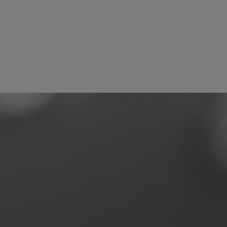
seil haute définition, c'e
n besoin, une question, un conseil ? Contactez-nous