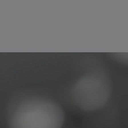
Aller plus loin
Le con
U