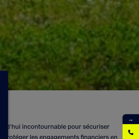
→
urd’hui incontournable pour sécuriser
 de protéger les engagements financiers en