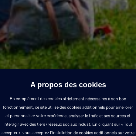
A propos des cookies
En complément des cookies strictement nécessaires à son bon
fonctionnement, ce site utilise des cookies additionnels pour améliorer
et personnaliser votre expérience, analyser le trafic et ses sources et
L’assurance annulation d’évènement est aujo
interagir avec des tiers (réseaux sociaux inclus). En cliquant sur « Tout
accepter », vous acceptez l’installation de cookies additionnels sur votre
l’organisation d’une manifestation. Il s’agit