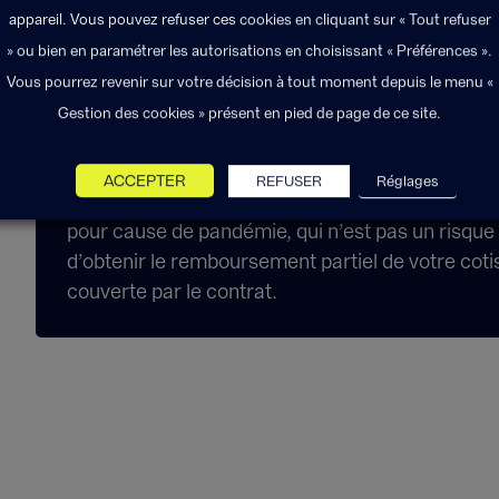
appareil. Vous pouvez refuser ces cookies en cliquant sur « Tout refuser
fonction du type d’évènement en cas d’une an
» ou bien en paramétrer les autorisations en choisissant « Préférences ».
Vous pourrez revenir sur votre décision à tout moment depuis le menu «
Gestion des cookies » présent en pied de page de ce site.
Les + Exponens Solutions
ACCEPTER
REFUSER
Réglages
Exponens Solutions s’adapte aux particularités
pour cause de pandémie, qui n’est pas un risqu
d’obtenir le remboursement partiel de votre coti
couverte par le contrat.