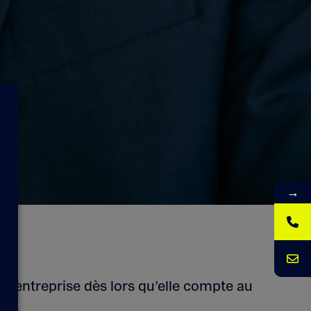
→
e entreprise dès lors qu’elle compte au