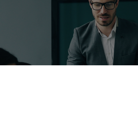
Comment souscrire
le contrat adapté ?
z notre formulaire et Exponens Solutions vous consei
souscrire une assurance adaptée à votre profil.
Nous contacter