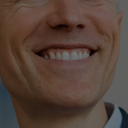
etraite
-COL