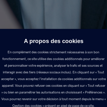
A propos des cookies
En complément des cookies strictement nécessaires à son bon
fonctionnement, ce site utilise des cookies additionnels pour améliorer
et personnaliser votre expérience, analyser le trafic et ses sources et
interagir avec des tiers (réseaux sociaux inclus). En cliquant sur « Tout
accepter », vous acceptez l’installation de cookies additionnels sur votre
appareil. Vous pouvez refuser ces cookies en cliquant sur « Tout refuser
» ou bien en paramétrer les autorisations en choisissant « Préférences ».
Le PER-COL peut être mis en place dans tout
Vous pourrez revenir sur votre décision à tout moment depuis le menu «
moins un salarié.
Gestion des cookies » présent en pied de page de ce site.