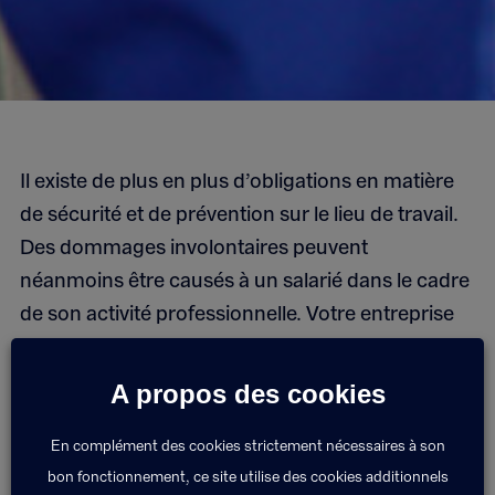
Il existe de plus en plus d’obligations en matière
de sécurité et de prévention sur le lieu de travail.
Des dommages involontaires peuvent
néanmoins être causés à un salarié dans le cadre
de son activité professionnelle. Votre entreprise
doit alors verser des dommages et intérêts. Il est
important d’être couvert par une assurance
A propos des cookies
Responsabilité Civile employeur aussi appelée
aussi responsabilité civile exploitation.
En complément des cookies strictement nécessaires à son
bon fonctionnement, ce site utilise des cookies additionnels