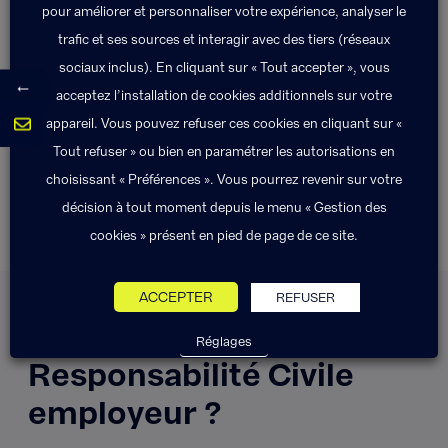
pour améliorer et personnaliser votre expérience, analyser le
Les + Exponens Solutions
trafic et ses sources et interagir avec des tiers (réseaux
sociaux inclus). En cliquant sur « Tout accepter », vous
←
acceptez l’installation de cookies additionnels sur votre
Nous fixons avec vous les garanties à
appareil. Vous pouvez refuser ces cookies en cliquant sur «
prévoir en fonction de votre activité.
Tout refuser » ou bien en paramétrer les autorisations en
choisissant « Préférences ». Vous pourrez revenir sur votre
décision à tout moment depuis le menu « Gestion des
cookies » présent en pied de page de ce site.
Comment fonctionne un
ACCEPTER
REFUSER
contrat d’assurance
Réglages
Responsabilité Civile
employeur ?