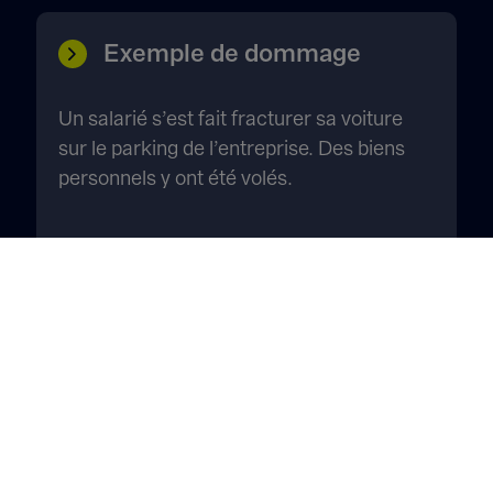
Exemple de dommage
Un salarié s’est fait fracturer sa voiture
sur le parking de l’entreprise. Des biens
personnels y ont été volés.
Exemple de garantie
L’assurance RC Employeur indemnise le
salarié à hauteur des biens volés et prend
en charge les réparations de sa voiture.