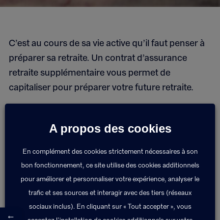
C’est au cours de sa vie active qu’il faut penser à
préparer sa retraite. Un contrat d’assurance
retraite supplémentaire vous permet de
capitaliser pour préparer votre future retraite.
A propos des cookies
Les + Exponens Solutions
En complément des cookies strictement nécessaires à son
Nous pouvons vous proposer un bilan
bon fonctionnement, ce site utilise des cookies additionnels
retraite établi par les actuaires d’Aprecialis
pour améliorer et personnaliser votre expérience, analyser le
pour vous permettre d’ajuster votre effort
trafic et ses sources et interagir avec des tiers (réseaux
d’épargne à votre objectif de revenus à la
sociaux inclus). En cliquant sur « Tout accepter », vous
retraite.
←
acceptez l’installation de cookies additionnels sur votre