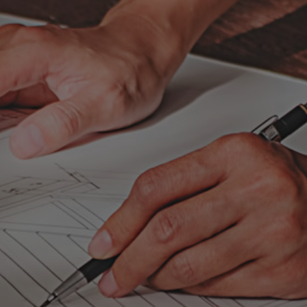
runteur