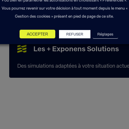
» ou bien en paramétrer les autorisations en choisissant « Préférences ».
L’assurance emprunteur vous permet de vou
Vous pourrez revenir sur votre décision à tout moment depuis le menu «
rembourser votre crédit.
Gestion des cookies » présent en pied de page de ce site.
ACCEPTER
REFUSER
Réglages
Les + Exponens Solutions
Des simulations adaptées à votre situation actuel