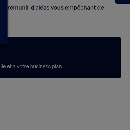
s prémunir d’aléas vous empêchant de
le et à votre business plan.