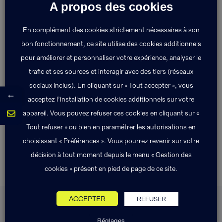
A propos des cookies
Les + Exponens Solutions
En complément des cookies strictement nécessaires à son
bon fonctionnement, ce site utilise des cookies additionnels
pour améliorer et personnaliser votre expérience, analyser le
Nous travaillons avec votre expert-
trafic et ses sources et interagir avec des tiers (réseaux
comptable pour évaluer votre entreprise et
sociaux inclus). En cliquant sur « Tout accepter », vous
refaisons le point chaque année à la lecture
←
acceptez l’installation de cookies additionnels sur votre
de vos comptes pour adapter le montant
appareil. Vous pouvez refuser ces cookies en cliquant sur «
assuré si nécessaire.
Tout refuser » ou bien en paramétrer les autorisations en
choisissant « Préférences ». Vous pourrez revenir sur votre
décision à tout moment depuis le menu « Gestion des
cookies » présent en pied de page de ce site.
Comment fonctionne
ACCEPTER
REFUSER
une contrat d’assurance
Réglages