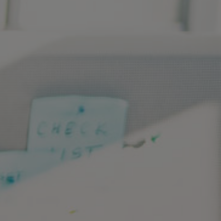
VOUS PROTÉGER
COMME
DIRIGEANT
Prévoyance croisée
entre associés