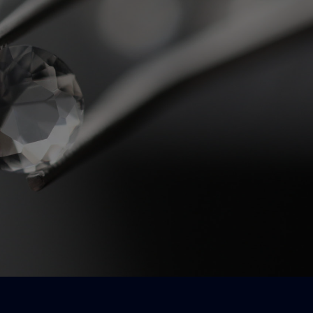
Le conseil haute définition,
c'est ici.
Un besoin, une question, un conseil ?
Contactez-nous !
Nos experts se feront un plaisir de vous
répondre.
Nous contacter