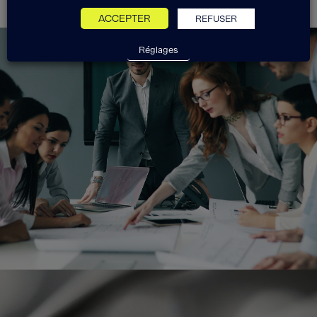
ACCEPTER
REFUSER
Réglages
Exponens Solutions fait partie
du groupe Exponens.
Voir le site Exponens