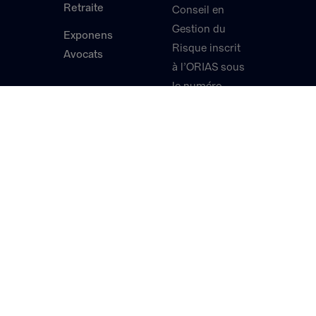
Retraite
Conseil en
Gestion du
Exponens
Risque inscrit
Avocats
à l’ORIAS sous
le numéro
17005381,
exerçant une
activité de
Courtier en
Assurance et
en
Réassurance,
et de Courtier
en Opérations
de Banque et
en Services de
Paiement.