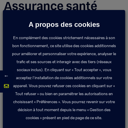
Assurance santé
individuelle
A propos des cookies
Également appelée complémentaire santé ou
En complément des cookies strictement nécessaires à son
mutuelle santé, elle désigne les contrats souscrits à
bon fonctionnement, ce site utilise des cookies additionnels
titre individuel afin d’obtenir le remboursement de
pour améliorer et personnaliser votre expérience, analyser le
tout ou partie des dépenses de santé en
trafic et ses sources et interagir avec des tiers (réseaux
complément de l’assurance maladie obligatoire.
sociaux inclus). En cliquant sur « Tout accepter », vous
←
acceptez l’installation de cookies additionnels sur votre
appareil. Vous pouvez refuser ces cookies en cliquant sur «
Retour au lexique
Tout refuser » ou bien en paramétrer les autorisations en
choisissant « Préférences ». Vous pourrez revenir sur votre
décision à tout moment depuis le menu « Gestion des
cookies » présent en pied de page de ce site.
Assurances
Assurance vie
obligatoires