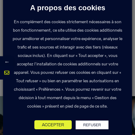
A propos des cookies
Personne physique ou morale sur laquelle porte le
risque faisant l’objet du contrat d’assurance.
En complément des cookies strictement nécessaires à son
bon fonctionnement, ce site utilise des cookies additionnels
pour améliorer et personnaliser votre expérience, analyser le
Retour au lexique
trafic et ses sources et interagir avec des tiers (réseaux
sociaux inclus). En cliquant sur « Tout accepter », vous
←
acceptez l’installation de cookies additionnels sur votre
appareil. Vous pouvez refuser ces cookies en cliquant sur «
Assurances
Auxiliaires médicaux
Tout refuser » ou bien en paramétrer les autorisations en
dommages
choisissant « Préférences ». Vous pourrez revenir sur votre
décision à tout moment depuis le menu « Gestion des
cookies » présent en pied de page de ce site.
ACCEPTER
REFUSER
Exponens Solutions fait partie