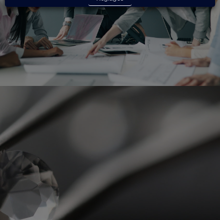
Voir le site Exponens
Le conseil haute définition,
c'est ici.
Un besoin, une question, un conseil ?
Contactez-nous !
Nos experts se feront un plaisir de vous
répondre.