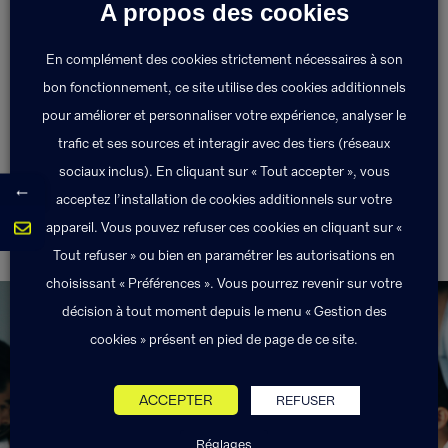
A propos des cookies
La garantie bris de glace couvre l’assuré en cas de
casse accidentelle d’une surface vitrée.
En complément des cookies strictement nécessaires à son
bon fonctionnement, ce site utilise des cookies additionnels
pour améliorer et personnaliser votre expérience, analyser le
Retour au lexique
trafic et ses sources et interagir avec des tiers (réseaux
sociaux inclus). En cliquant sur « Tout accepter », vous
←
acceptez l’installation de cookies additionnels sur votre
appareil. Vous pouvez refuser ces cookies en cliquant sur «
Bonus-Malus
CARSAT
Tout refuser » ou bien en paramétrer les autorisations en
choisissant « Préférences ». Vous pourrez revenir sur votre
décision à tout moment depuis le menu « Gestion des
cookies » présent en pied de page de ce site.
Exponens Solutions fait partie
ACCEPTER
REFUSER
du groupe Exponens.
Réglages