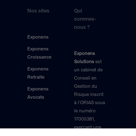
Nos sites
Qui
sommes-
nous ?
Exponens
Exponens
Exponens
Croissance
Solutions
est
Exponens
un cabinet de
Retraite
Conseil en
Gestion du
Exponens
Risque inscrit
Avocats
à l’ORIAS sous
le numéro
17005381,
exerçant une
activité de