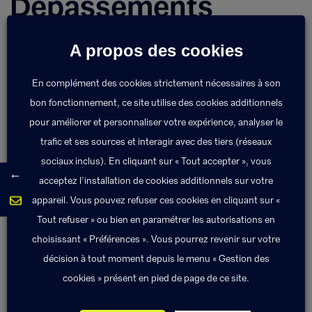
Dépassements
d'honoraires
A propos des cookies
L’assurance maladie obligatoire ne rembourse pas
En complément des cookies strictement nécessaires à son
la part des honoraires qui dépasse la base de
bon fonctionnement, ce site utilise des cookies additionnels
remboursement de la Sécurité Sociale. Un contrat
pour améliorer et personnaliser votre expérience, analyser le
santé peut prendre en charge tout ou partie de ces
trafic et ses sources et interagir avec des tiers (réseaux
dépassements.
sociaux inclus). En cliquant sur « Tout accepter », vous
←
acceptez l’installation de cookies additionnels sur votre
appareil. Vous pouvez refuser ces cookies en cliquant sur «
Retour au lexique
Tout refuser » ou bien en paramétrer les autorisations en
choisissant « Préférences ». Vous pourrez revenir sur votre
décision à tout moment depuis le menu « Gestion des
cookies » présent en pied de page de ce site.
Défense-Recours
Devis d’assurance