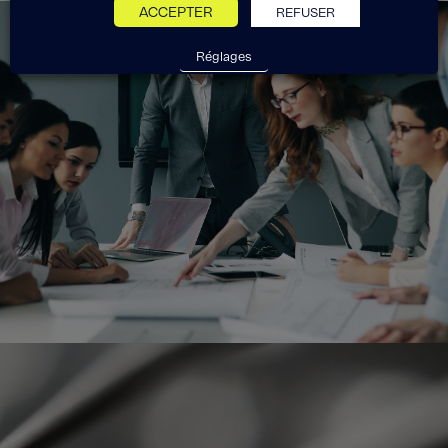
ACCEPTER
REFUSER
Réglages
Exponens Solutions fait partie
du groupe Exponens.
Voir le site Exponens