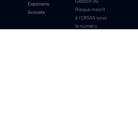
Gestion du
Exponens
Risque inscrit
Avocats
à l’ORIAS sous
le numéro
17005381,
exerçant une
activité de
Courtier en
Assurance et
en
Réassurance,
et de Courtier
en Opérations
de Banque et
en Services de
Paiement.