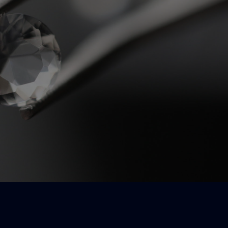
Le conseil haute définition,
c'est ici.
Un besoin, une question, un conseil ?
Contactez-nous !
Nos experts se feront un plaisir de vous
répondre.
Nous contacter