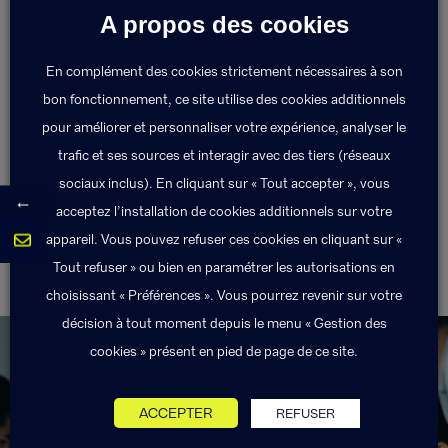
A propos des cookies
Un tribunal peut désigner un expert à la demande
des parties quand un désaccord persiste dans
En complément des cookies strictement nécessaires à son
l’expertise.
bon fonctionnement, ce site utilise des cookies additionnels
pour améliorer et personnaliser votre expérience, analyser le
trafic et ses sources et interagir avec des tiers (réseaux
Retour au lexique
sociaux inclus). En cliquant sur « Tout accepter », vous
←
acceptez l’installation de cookies additionnels sur votre
appareil. Vous pouvez refuser ces cookies en cliquant sur «
Tout refuser » ou bien en paramétrer les autorisations en
Expertise judiciaire
Fonds de Garantie
choisissant « Préférences ». Vous pourrez revenir sur votre
décision à tout moment depuis le menu « Gestion des
cookies » présent en pied de page de ce site.
ACCEPTER
REFUSER
Exponens Solutions fait partie