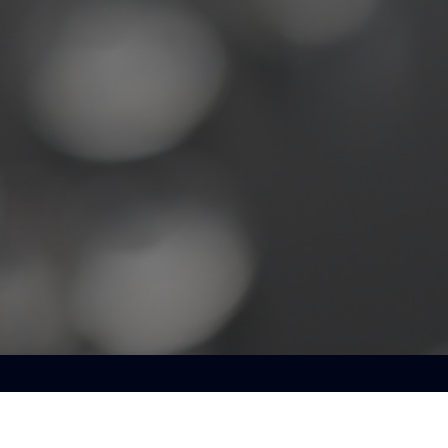
Le con
U