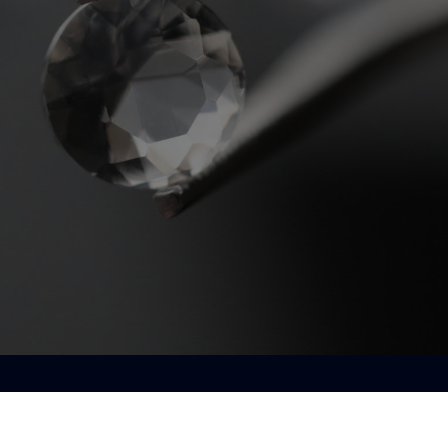
st ici.
 !