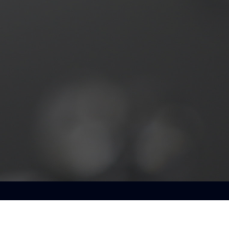
seil haute définition, c'e
n besoin, une question, un conseil ? Contactez-nous
Nos experts se feront un plaisir de vous répondre.
Nous contacter