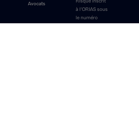
Risque inscrit
Avocats
à l’ORIAS sous
le numéro
17005381,
exerçant une
activité de
Courtier en
Assurance et
en
Réassurance,
et de Courtier
en Opérations
de Banque et
en Services de
Paiement.
Nos expertises
Nous contacter