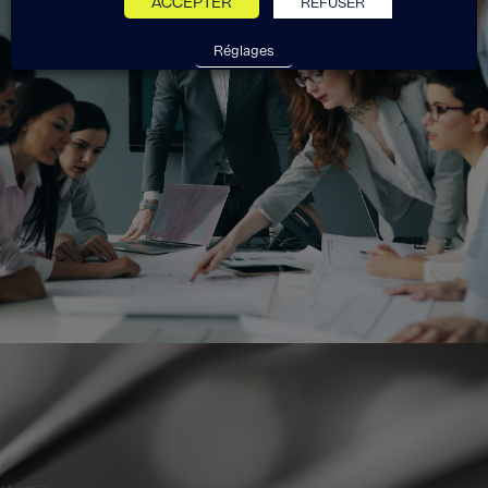
ACCEPTER
REFUSER
Réglages
Exponens Solutions fait partie
du groupe Exponens.
Voir le site Exponens
Le conseil haute définition,