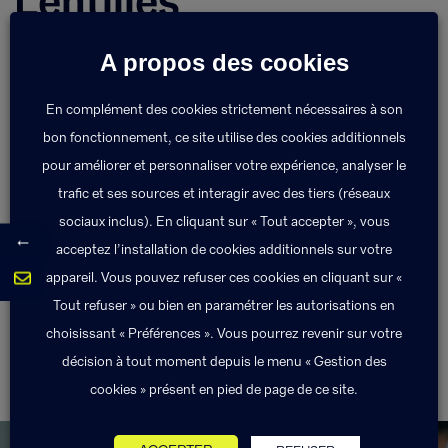
Lentilles
A propos des cookies
Dans certains cas de correction, les lentilles de
contact peuvent remplacer les lunettes. Le
En complément des cookies strictement nécessaires à son
remboursement des lentilles de contact (ou lentilles
de vue) est rarement pris en charge par l’Assurance
bon fonctionnement, ce site utilise des cookies additionnels
Maladie. Elles peuvent être prises en charge, tout ou
pour améliorer et personnaliser votre expérience, analyser le
partie, par un contrat d’assurance.
trafic et ses sources et interagir avec des tiers (réseaux
sociaux inclus). En cliquant sur « Tout accepter », vous
←
acceptez l’installation de cookies additionnels sur votre
Retour au lexique
appareil. Vous pouvez refuser ces cookies en cliquant sur «
Tout refuser » ou bien en paramétrer les autorisations en
choisissant « Préférences ». Vous pourrez revenir sur votre
décision à tout moment depuis le menu « Gestion des
Inlay core
Loi Chatel
cookies » présent en pied de page de ce site.