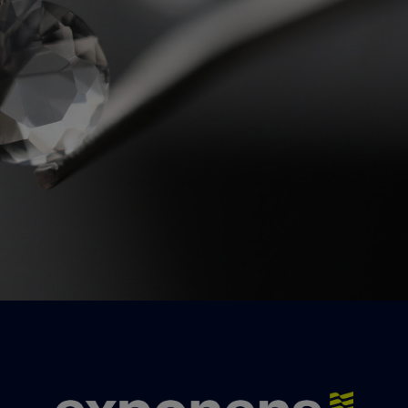
c'est ici.
Un besoin, une question, un conseil ?
Contactez-nous !
Nos experts se feront un plaisir de vous
répondre.
Nous contacter