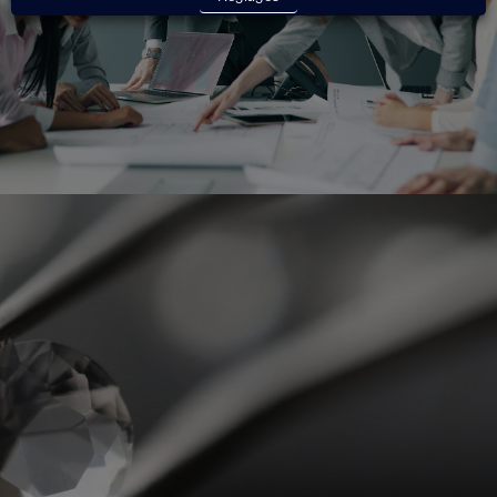
Voir le site Exponens
Le conseil haute définition,
c'est ici.
Un besoin, une question, un conseil ?
Contactez-nous !
Nos experts se feront un plaisir de vous
répondre.