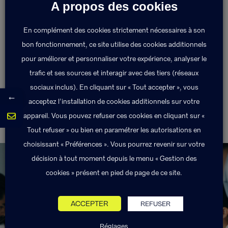
A propos des cookies
Mesures mises en place pour diminuer les
conséquences de la survenance d’un risque.
En complément des cookies strictement nécessaires à son
bon fonctionnement, ce site utilise des cookies additionnels
pour améliorer et personnaliser votre expérience, analyser le
Retour au lexique
trafic et ses sources et interagir avec des tiers (réseaux
sociaux inclus). En cliquant sur « Tout accepter », vous
←
acceptez l’installation de cookies additionnels sur votre
appareil. Vous pouvez refuser ces cookies en cliquant sur «
Prévention
Prix limite de vente
Tout refuser » ou bien en paramétrer les autorisations en
choisissant « Préférences ». Vous pourrez revenir sur votre
décision à tout moment depuis le menu « Gestion des
cookies » présent en pied de page de ce site.
Exponens Solutions fait partie
ACCEPTER
REFUSER
du groupe Exponens.
Réglages