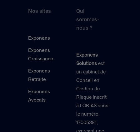
Nos sites
Qui
sommes-
nous ?
Exponens
Exponens
Exponens
Croissance
Solutions
est
Exponens
un cabinet de
Retraite
Conseil en
Gestion du
Exponens
Risque inscrit
Avocats
à l’ORIAS sous
le numéro
17005381,
exerçant une
activité de