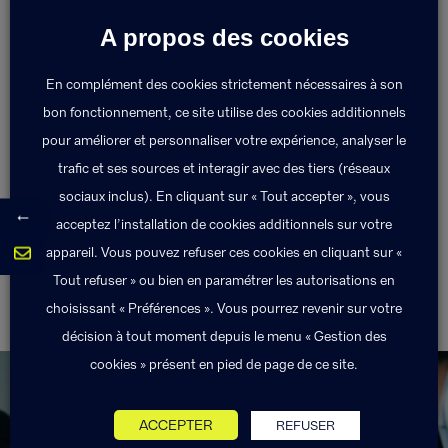
A propos des cookies
Après les remboursements de l’assurance maladie
obligatoire et de sa complémentaire santé, il s’agit
En complément des cookies strictement nécessaires à son
de la part des dépenses de frais de santé qui reste à
bon fonctionnement, ce site utilise des cookies additionnels
la charge de l’assuré.
pour améliorer et personnaliser votre expérience, analyser le
trafic et ses sources et interagir avec des tiers (réseaux
Retour au lexique
sociaux inclus). En cliquant sur « Tout accepter », vous
←
acceptez l’installation de cookies additionnels sur votre
appareil. Vous pouvez refuser ces cookies en cliquant sur «
Tout refuser » ou bien en paramétrer les autorisations en
Résiliation
Responsabilité civile
choisissant « Préférences ». Vous pourrez revenir sur votre
décision à tout moment depuis le menu « Gestion des
cookies » présent en pied de page de ce site.
ACCEPTER
REFUSER