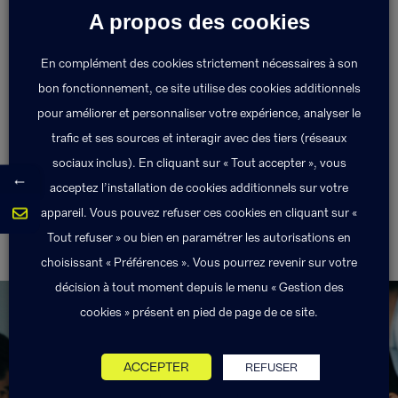
A propos des cookies
La subrogation permet à l’assureur ayant indemnisé
un sinistre d’en demander le remboursement au
En complément des cookies strictement nécessaires à son
responsable du dommage.
bon fonctionnement, ce site utilise des cookies additionnels
pour améliorer et personnaliser votre expérience, analyser le
trafic et ses sources et interagir avec des tiers (réseaux
Retour au lexique
sociaux inclus). En cliquant sur « Tout accepter », vous
←
acceptez l’installation de cookies additionnels sur votre
appareil. Vous pouvez refuser ces cookies en cliquant sur «
Tout refuser » ou bien en paramétrer les autorisations en
Souscripteur
Surcomplémentaire
choisissant « Préférences ». Vous pourrez revenir sur votre
décision à tout moment depuis le menu « Gestion des
cookies » présent en pied de page de ce site.
ACCEPTER
REFUSER
Exponens Solutions fait partie