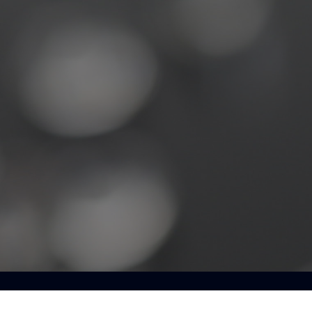
Le con
U