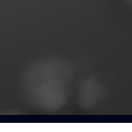
seil haute définition, c'e
n besoin, une question, un conseil ? Contactez-nous
Nos experts se feront un plaisir de vous répondre.
Nous contacter