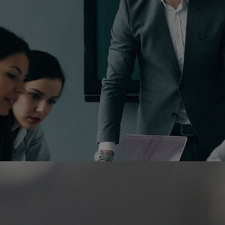
nens Solutions fait part
groupe Exponens.
Voir le site Exponens