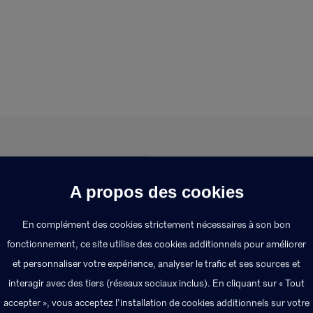
A propos des cookies
t de la sécurité sociale
En complément des cookies strictement nécessaires à son bon
fonctionnement, ce site utilise des cookies additionnels pour améliorer
 base de remboursement pour fixer le montant de son rem
et personnaliser votre expérience, analyser le trafic et ses sources et
ou le produit. La part restante correspond au ticket mod
interagir avec des tiers (réseaux sociaux inclus). En cliquant sur « Tout
accepter », vous acceptez l’installation de cookies additionnels sur votre