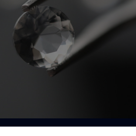
st ici.
 !