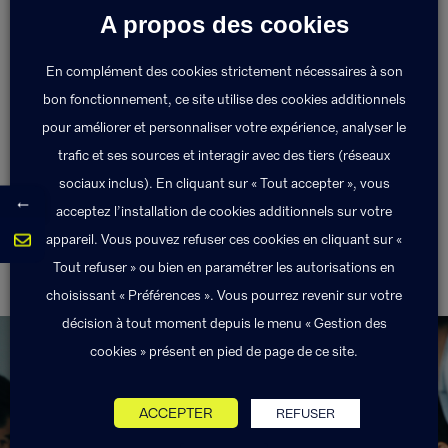
A propos des cookies
Lors de la souscription du contrat, l’assuré et
l’assureur détermine la valeur du bien assuré après
En complément des cookies strictement nécessaires à son
expertise, il s’agit de la valeur agréée.
bon fonctionnement, ce site utilise des cookies additionnels
pour améliorer et personnaliser votre expérience, analyser le
trafic et ses sources et interagir avec des tiers (réseaux
Retour au lexique
sociaux inclus). En cliquant sur « Tout accepter », vous
←
acceptez l’installation de cookies additionnels sur votre
appareil. Vous pouvez refuser ces cookies en cliquant sur «
Tout refuser » ou bien en paramétrer les autorisations en
Valeur à neuf
Valeur vénale
choisissant « Préférences ». Vous pourrez revenir sur votre
décision à tout moment depuis le menu « Gestion des
cookies » présent en pied de page de ce site.
ACCEPTER
REFUSER
Exponens Solutions fait partie