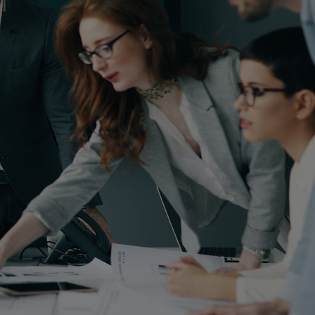
Nous pouvons vous aider
EXPONENS SOLUTIONS vous aide à bâtir la
cartographie de vos risques et à mettre en
place les contrats d’assurances les plus
adaptés à votre situation. Nous veillons à la
bonne mise en place puis chaque année à la
bonne adéquation de vos couvertures
d’assurances à l’évolution de votre activité
et de vos marchés.
Nous vous accompagnons aussi dans
l’optimisation de votre rémunération et de
celle de vos principaux cadres.